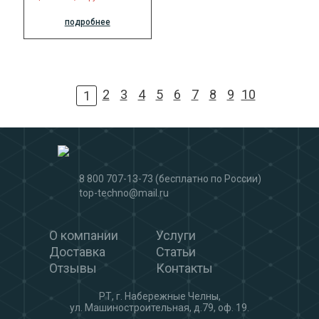
подробнее
2
3
4
5
6
7
8
9
10
1
8 800 707-13-73
(бесплатно по России)
top-techno@mail.ru
О компании
Услуги
Доставка
Статьи
Отзывы
Контакты
РТ, г. Набережные Челны,
ул. Машиностроительная, д.79, оф. 19.