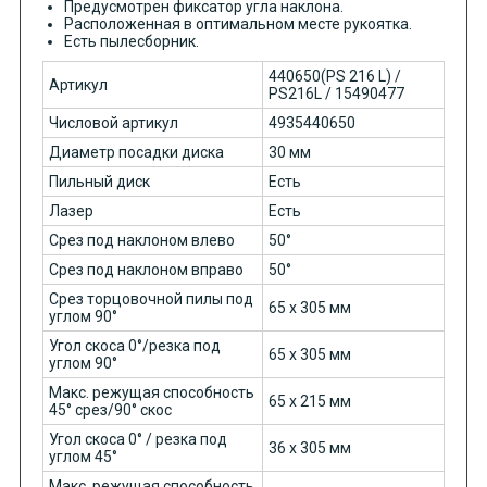
Предусмотрен фиксатор угла наклона.
Расположенная в оптимальном месте рукоятка.
Есть пылесборник.
440650(PS 216 L) /
Артикул
PS216L / 15490477
Числовой артикул
4935440650
Диаметр посадки диска
30 мм
Пильный диск
Есть
Лазер
Есть
Срез под наклоном влево
50°
Срез под наклоном вправо
50°
Срез торцовочной пилы под
65 x 305 мм
углом 90°
Угол скоса 0°/резка под
65 x 305 мм
углом 90°
Макс. режущая способность
65 x 215 мм
45° cpeз/90° скос
Угол скоса 0° / резка под
36 x 305 мм
углом 45°
Макс. режущая способность